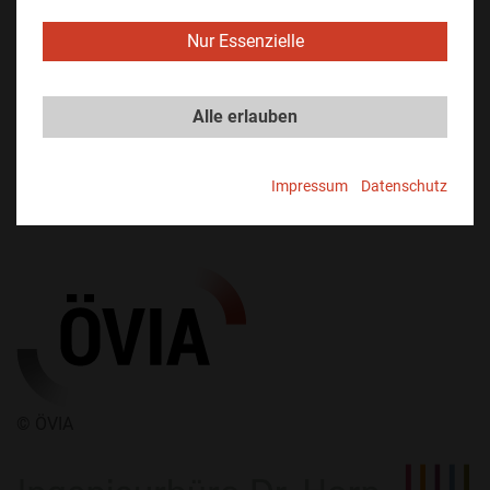
09. Juni 2026 | 14:00 – 15:00 Uhr | Online-
Webinar (via Zoom)
Nur Essenzielle
Weitere Infos und Anmeldung auf der
TÜV Webseite
.
Alle erlauben
Ein Webinar des TÜV Rheinland in Kooperation mit der
Impressum
Datenschutz
ÖVIA und dem Ingenieurbüro Dr. Horn.
​© ÖVIA