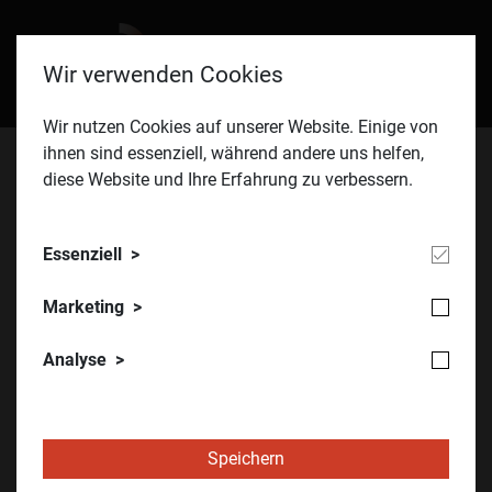
Wir verwenden Cookies
Wir nutzen Cookies auf unserer Website. Einige von
ihnen sind essenziell, während andere uns helfen,
diese Website und Ihre Erfahrung zu verbessern.
ÖVIA
Essenziell
Webinar:Fachkräftegewinnung in der
Marketing
Instandhaltung
Analyse
16.04.2026
Strategien gegen den Fachkräftemangel –
Praxiswissen für Industrieunternehmen
Speichern