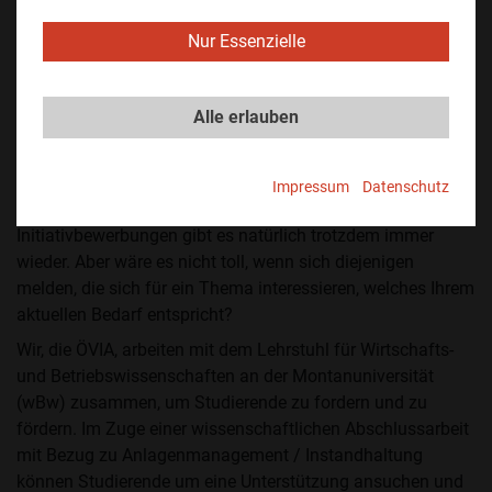
Falls Sie sich in einer dieser Fragen wiedererkennen,
Nur Essenzielle
bringen Sie optimale Voraussetzungen mit, um im Zuge
einer Bachelor- oder Masterarbeit gewisse Themen
recherchieren und analysieren zu lassen. Studierende
Alle erlauben
haben die Möglichkeit, Ihr Unternehmen näher kennen zu
lernen sowie eine interessante, praxisrelevante
Aufgabenstellung zu bearbeiten, und Ihr Unternehmen
Impressum
Datenschutz
erhält eine zusätzliche engagierte Ressource auf Zeit.
Initiativbewerbungen gibt es natürlich trotzdem immer
wieder. Aber wäre es nicht toll, wenn sich diejenigen
melden, die sich für ein Thema interessieren, welches Ihrem
aktuellen Bedarf entspricht?
Wir, die ÖVIA, arbeiten mit dem Lehrstuhl für Wirtschafts-
und Betriebswissenschaften an der Montanuniversität
(wBw) zusammen, um Studierende zu fordern und zu
fördern. Im Zuge einer wissenschaftlichen Abschlussarbeit
mit Bezug zu Anlagenmanagement / Instandhaltung
können Studierende um eine Unterstützung ansuchen und