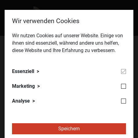
Wir verwenden Cookies
Wir nutzen Cookies auf unserer Website. Einige von
ihnen sind essenziell, während andere uns helfen,
diese Website und Ihre Erfahrung zu verbessern.
ÖVIA
Blog15
Essenziell
Junge Talente fördern!
Marketing
Analyse
Sie haben ein Thema oder Projekt, das Ihnen wichtig ist,
doch irgendwie haben Sie nie genügend Ressourcen und
Zeit sich der Aufgabe zu widmen? Oder vielleicht hat es Sie
schon immer interessiert, ob es einen Unterschied macht
Speichern
gewisse Dinge anders anzugehen?