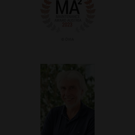
​© ÖVIA