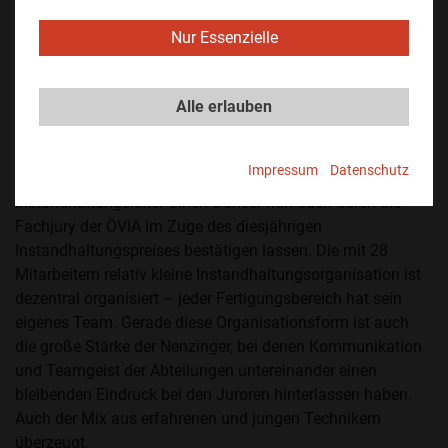
GmbH
Nur Essenzielle
Im Westen viel Neues:
Konzernstandort aus dem Ländle
setzt sich knapp gegen seine Mitbewerber durch und ist
damit Sieger 2023.
Alle erlauben
Innerhalb des Hydro-Konzerns gilt der Standort im
Vorarlberger Nenzing als „Best-Practice“-Beispiel. Dieses
Impressum
Datenschutz
Standing konnte sich das Team rund um
Instandhaltungsleiter Ulrich Dünser nun auch durch die
Fachjury der ÖVIA im Zuge des diesjährigen
Instandhaltungspreises bestätigen lassen. Die mit 28
Mitarbeitern relativ kleine Instandhaltungsorganisation ist
dezentral organisiert – jeder Fertigungsbereich hat sein
eigenes Team. Gerade diese Organisationsform ist auch
die große Stärke der Nenzinger, bei denen Kommunikation
und Teamgeist der Abteilungen untereinander einen
bleibenden Eindruck bei den Juroren hinterlassen haben.
Auch der Mix aus erfahrenen und jungen Technikern
überzeugt.