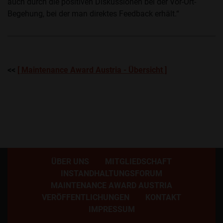
auch durch die positiven Diskussionen bei der Vor-Ort-
Begehung, bei der man direktes Feedback erhält.“
<<
[ Maintenance Award Austria - Übersicht ]
ÜBER UNS
MITGLIEDSCHAFT
INSTANDHALTUNGSFORUM
MAINTENANCE AWARD AUSTRIA
VERÖFFENTLICHUNGEN
KONTAKT
IMPRESSUM