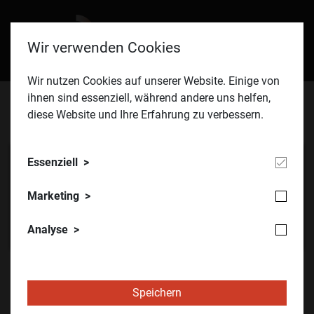
Wir verwenden Cookies
Wir nutzen Cookies auf unserer Website. Einige von
ihnen sind essenziell, während andere uns helfen,
diese Website und Ihre Erfahrung zu verbessern.
©OEVIA
Essenziell
Marketing
Analyse
ÖVIA
Maintenance Award
MA² Hauptpreis
2023 - Hydro
Speichern
Gewinner 2023: Hydro Extrusion Nenzing