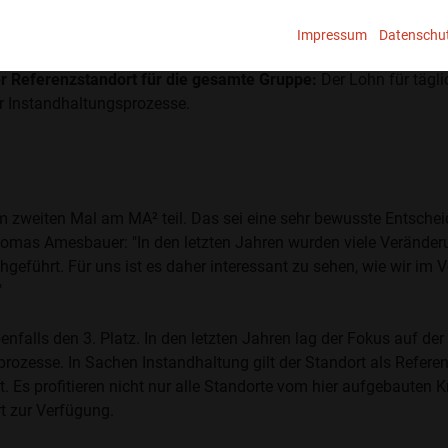
latz 3: Miba Gleitlager Aust
Impressum
Datenschu
r Referenzstandort für die gesamte Gruppe:
Der Lohn für tägli
r Instandhaltungsprozesse.
m zweiten Mal am MA² teil. Das sei eine sehr bewusste Entsch
Thomas Amesbauer: "In den letzten Jahren wurden viele Veränd
geführt. Für uns ist es daher interessant zu sehen, wie wir im 
"
benfalls den 3. Platz. In den letzten Jahren lag der Fokus auf
sprozesse. In Sachen Instandhaltung gilt der Standort als Refer
ist. Es profitieren nicht nur alle Standorte vom hier aufgebaute
rt zur Verfügung.