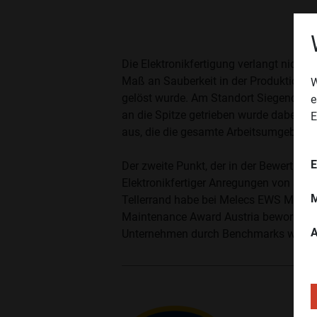
Die Elektronikfertigung verlangt nich
Maß an Sauberkeit in der Produktion. F
W
gelöst wurde. Am Standort Siegendorf
e
an die Spitze getrieben wurde dabei de
E
aus, die die gesamte Arbeitsumgebung si
E
Der zweite Punkt, der in der Bewertung
Elektronikfertiger Anregungen von au
M
Tellerrand habe bei Melecs EWS Metho
Maintenance Award Austria beworben, u
A
Unternehmen durch Benchmarks wie de