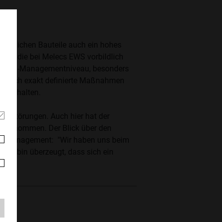
findlichen Bauteile auch ein hohes
 dar, die bei Melecs EWS vorbildlich
ohes IH-Managementniveau, besonders
ch durch exakt definierte Maßnahmen
rent halten.
für Störungen. Auch hier hat der
 übernommen. Der Blick über den
ion Management: "Wir haben uns beim
ch bin überzeugt, dass sich ein