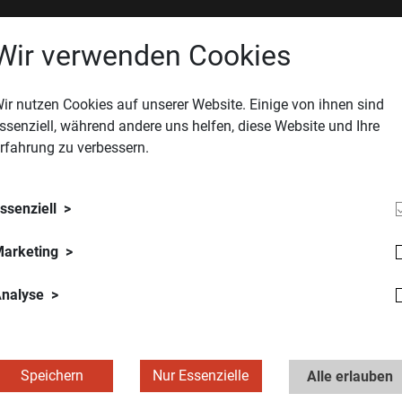
Wir verwenden Cookies
t nur hochmoderne und komplexe Anlagen, sondern wegen der emp
ür die Instandhaltung stellt das eine besondere Herausforderung
ir nutzen Cookies auf unserer Website. Einige von ihnen sind
, dem Herzstück des Unternehmens, besteht ein ausgewogen h
ssenziell, während andere uns helfen, diese Website und Ihre
r 5S-Standard. Die Form der Arbeitsplatzgestaltung zeichnet si
rfahrung zu verbessern.
cher, sauber, übersichtlich sowie die gesetzten Schritte transpa
ssenziell
 hervorgehoben wurde, ist das als sehr gut bewertete Rufsystem 
ßen berücksichtigt und ein System aus dem Krankenhausbereich
arketing
de, sagt Dietmar Wapp, Leiter Technical Management & Locat
m uns weiterzuentwickeln und andere Ansätze kennenzulernen. I
nalyse
n MA² weiterentwickeln kann!"
Speichern
Nur Essenzielle
Alle erlauben