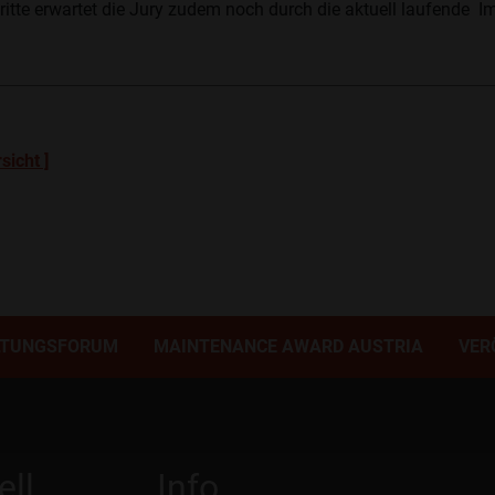
ritte erwartet die Jury zudem noch durch die aktuell laufende 
sicht ]
LTUNGSFORUM
MAINTENANCE AWARD AUSTRIA
VER
ell
Info