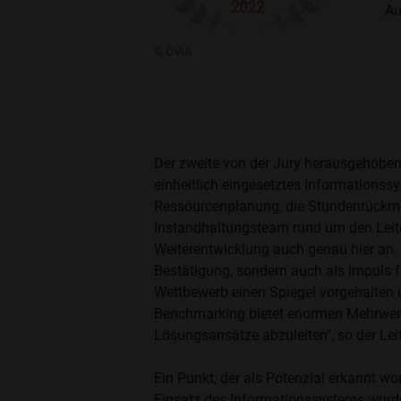
Au
© ÖVIA
Der zweite von der Jury herausgehobene
einheitlich eingesetztes Informationssys
Ressourcenplanung, die Stundenrückme
Instandhaltungsteam rund um den Leite
Weiterentwicklung auch genau hier an. 
Bestätigung, sondern auch als Impuls 
Wettbewerb einen Spiegel vorgehalten 
Benchmarking bietet enormen Mehrwert
Lösungsansätze abzuleiten", so der Lei
Ein Punkt, der als Potenzial erkannt wor
Einsatz des Informationssystems wurd