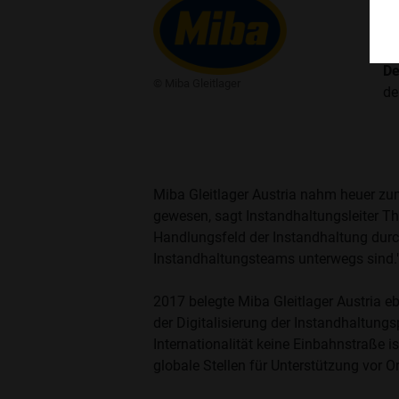
P
De
​© Miba Gleitlager
de
Miba Gleitlager Austria nahm heuer zu
gewesen, sagt Instandhaltungsleiter 
Handlungsfeld der Instandhaltung durch
Instandhaltungsteams unterwegs sind.
2017 belegte Miba Gleitlager Austria e
der Digitalisierung der Instandhaltung
Internationalität keine Einbahnstraße 
globale Stellen für Unterstützung vor O