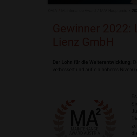
ÖVIA
Maintenance Award
MA² Hauptpreis
202
Gewinner 2022: 
Lienz GmbH
Der Lohn für die Weiterentwicklung:
D
verbessert und auf ein höheres Niveau
Es
Si
Ju
Di
zu
di