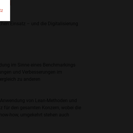
ria
tz
chen Einsatz – und die Digitalisierung
eidung im Sinne eines Benchmarkings
erungen und Verbesserungen im
Vergleich zu anderen
 der Anwendung von Lean-Methoden und
enz für den gesamten Konzern, wobei die
n Know-how, umgekehrt stehen auch