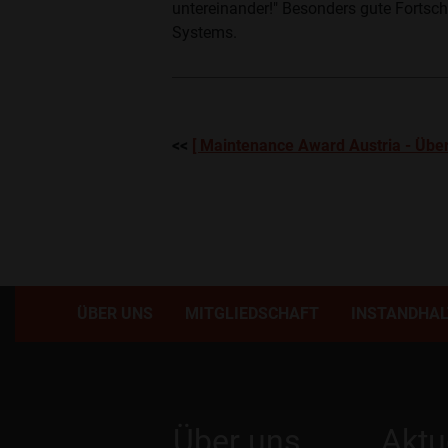
untereinander!" Besonders gute Fortsch
Systems.
<<
[ Maintenance Award Austria - Über
ÜBER UNS
MITGLIEDSCHAFT
INSTANDHA
Über uns
Aktu