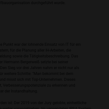
fbauorganisation durchgeführt wurde.
 Punkt war der lohnende Einsatz von IT für ein
tem, für die Planung aller IH-Arbeiten, die
ldung sowie die Tätigkeitsbeschreibung. Das
r Hermann Bergerweiß setzte bei seiner
Den Sieg vor drei Jahren nahm er nicht nur als
für weitere Schritte: "Man bekommt bei dem
und misst sich mit Top-Unternehmen. Dieses
, Verbesserungspotenziale zu erkennen und
ter der Instandhaltung.
den ist: Der 2019 von der Jury gelobte, einheitliche
e weiter vorangetrieben. Im verwendeten IPSA System