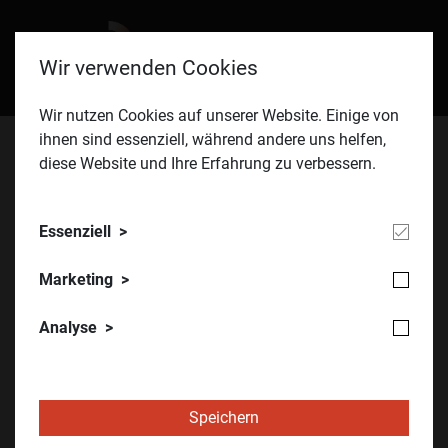
Wir verwenden Cookies
Wir nutzen Cookies auf unserer Website. Einige von
ihnen sind essenziell, während andere uns helfen,
diese Website und Ihre Erfahrung zu verbessern.
ÖVIA
Blog07
Essenziell
Bewertung externer Dienstleister
Marketing
Analyse
Unternehmen kämpfen zunehmend mit unterschiedlich
qualifizierten und kompetenten externen Dienstleistern.
Dementsprechend kann der interne Aufwand für
Speichern
Einschulung und Hilfestellung bei der Ausführung der