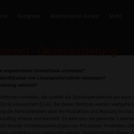
uns
Kongress
Maintenance Award
Mehr
sment - Ökobilanzierung
 angestrebten Umweltziele erreichen?
dentifikation von Lösungsalternativen einsetzen?
zierung relevant?
 Methode vorstellen, die sowohl die Systemperspektive als auch 
e Cycle Assessment (LCA). Bei dieser Methode werden weitgehend
ng der Rohmaterialien über die Produktion und Nutzung bis hin 
nmäßig erfasst und beurteilt. Es wird also der gesamte "Lebens
urch können Umweltauswirkungen von Prozessen, Produkten, Die
 Folge verglichen und verbessert werden. Darüber hinaus dienen d