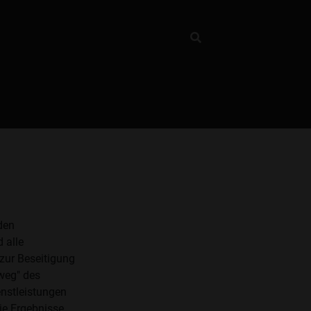
den
 alle
zur Beseitigung
weg" des
nstleistungen
ie Ergebnisse