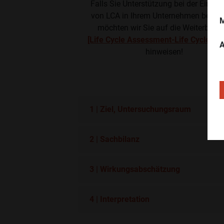
Falls Sie Unterstützung bei der Einfü
von LCA in Ihrem Unternehmen benöti
M
möchten wir Sie auf die Weiterbildu
[Life Cycle Assessment-Life Cycle Cos
A
hinweisen!
1 | Ziel, Untersuchungsraum
2 | Sachbilanz
3 | Wirkungsabschätzung
4 | Interpretation