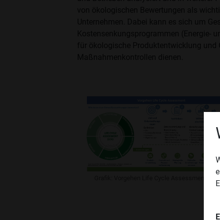
von ökologischen Bewertungen als wichti
Unternehmen. Dabei kann es sich um Ges
Kostensenkungsprogrammen (Energie- und
für ökologische Produktentwicklung un
Maßnahmenkontrollen dienen.
W
e
Grafik: Vorgehen Life Cycle Assessment © Ö
E
E