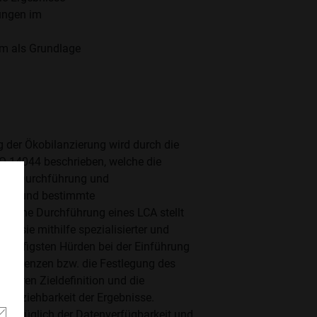
dungen im
em als Grundlage
 der Ökobilanzierung wird durch die
O 14044 beschrieben, welche die
die Durchführung und
alten und bestimmte
ktische Durchführung eines LCA stellt
nn sie mithilfe spezialisierter und
ie häufigsten Hürden bei der Einführung
stemgrenzen bzw. die Festlegung des
klaren Zieldefinition und die
ollziehbarkeit der Ergebnisse.
e bezüglich der Datenverfügbarkeit und