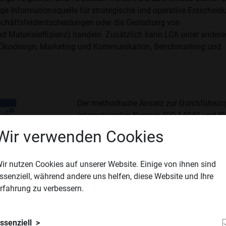
ge Informationsquelle für strategische und operative Entschei
chäftsfeldentscheidungen oder die Gestaltung von
 Materialeffizienz) handeln. Zusätzlich kann LCA unter ander
d Ökodesign, Marketing und Kommunikation, Benchmarking und
Der methodische Ansatz zur Durchführung
internationalen Normen ISO 14040 und IS
Grundsätze und Rahmenbedingungen für 
Wir verwenden Cookies
Berichterstattung von LCA-Studien beinh
Mindestanforderungen definieren. Die pra
jedoch eine Herausforderung dar, selbst we
ir nutzen Cookies auf unserer Website. Einige von ihnen sind
professioneller Software-Tools erfolgt. D
ssenziell, während andere uns helfen, diese Website und Ihre
VIA
eines LCA sind die Identifizierung der Sy
rfahrung zu verbessern.
Umfanges der Bewertung, das Fehlen einer 
Gewährleistung der Transparenz und Nachv
ssenziell
Zusätzlich treten immer häufiger Problem