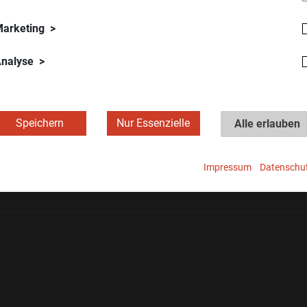
hrung
-zuverlässigkeit auf; helfen kann eine str
gen,
arketing
Vorgehensweise. Die Grafik zeigt die Vor
ng
LCA, sowie mögliche Anwendungsfelder im
ting]
nalyse
werden im Detail beschrieben und am End
zusammengefasst.
Speichern
Nur Essenzielle
Alle erlauben
Impressum
Datenschu