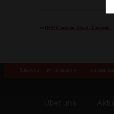
<<
[ MA² Innovation Award - Übersicht ]
ÜBER UNS
MITGLIEDSCHAFT
INSTANDHA
Über uns
Aktu