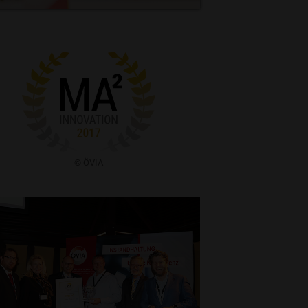
​​© ÖVIA