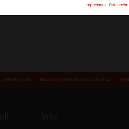
Impressum
Datenschu
LTUNGSFORUM
MAINTENANCE AWARD AUSTRIA
VER
ell
Info