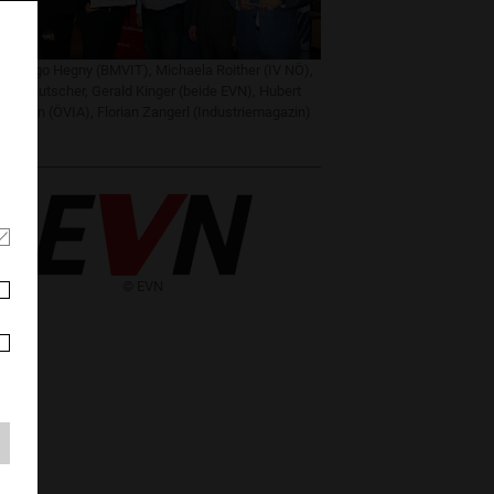
l.n.r. Ingo Hegny (BMVIT), Michaela Roither (IV NÖ),
dolf Gutscher, Gerald Kinger (beide EVN), Hubert
ermann (ÖVIA), Florian Zangerl (Industriemagazin) ​
​​© EVN