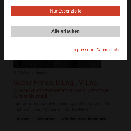
Nur Essenzielle
Alle erlauben
Impressum
Datenschutz
© FH Wiener Neustadt
Gábor Princz, B.Eng., M.Eng.
Wissenschaftlicher Mitarbeiter und Dozent FH
Wiener Neustadt
Institut für Industrial Engineering and Management der
Fachhochschule Wiener Neustadt (FHWN)
Dozent
Doktorand
Predictive Maintenance