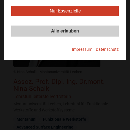
Nur Essenzielle
Alle erlauben
Impressum
Datenschutz
© Nina Schalk | Montanuniversität Leoben
Assoz. Prof. Dipl. Ing. Dr.mont.
Nina Schalk
Lehrstuhlleiterstellvertreterin
Montanuniversität Leoben, Lehrstuhl für Funktionale
Werkstoffe und Werkstoffsysteme
Montanuni
Funktionale Werkstoffe
Advanced Surface Engineering