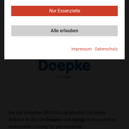
10. Dezember 2020 | ONLINE
Nur Essenzielle
Alle erlauben
​​© twingz
Impressum
Datenschutz
​​© Doepke
Bei der virtuellen ERFA Runde erhalten Sie einen
Einblick in die von
Doepke
und
twingz
in Kooperation
entwickelte Lösung für permanentes