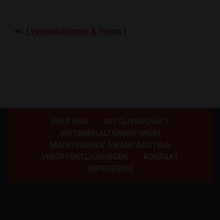
<<
[ Veranstaltungen & Events ]
ÜBER UNS
MITGLIEDSCHAFT
INSTANDHALTUNGSFORUM
MAINTENANCE AWARD AUSTRIA
VERÖFFENTLICHUNGEN
KONTAKT
IMPRESSUM