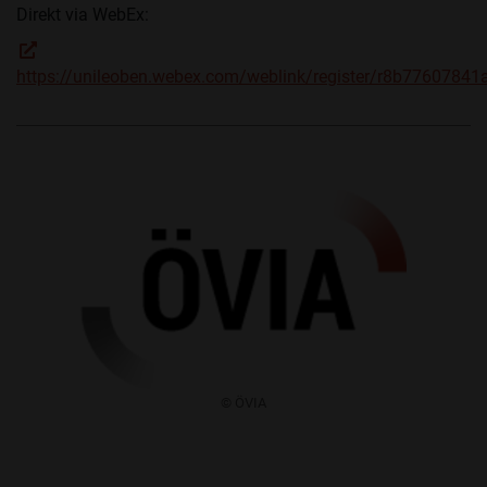
Direkt via WebEx:
https://unileoben.webex.com/weblink/register/r8b776078
​© ÖVIA