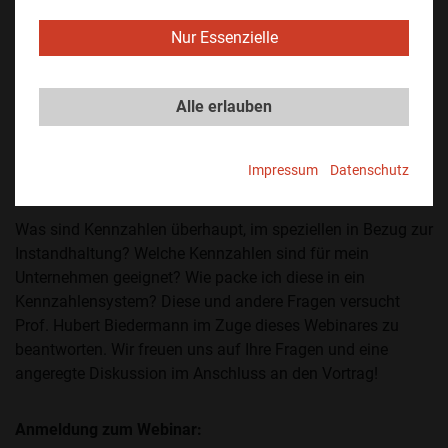
06. März 2024, 16.00 Uhr | ONLINE
Nur Essenzielle
Kennzahlen in der Instandhaltung
Alle erlauben
Kennzahlen sind im beruflichen Alltag allgegenwärtig. Auch
in der Instandhaltung werden Kennzahlen verwendet um
Impressum
Datenschutz
Zusammenhänge greifbarer zu machen und Ableitungen
für Strategie und Planung anstellen zu können.
Was sind Kennzahlen überhaupt, im speziellen in Bezug zur
Instandhaltung? Welche Kennzahlen sind für mein
Unternehmen geeignet? Wie packe ich diese in ein
Kennzahlensystem? Diese und andere Fragen versucht
Prof. Hubert Biedermann im Zuge dieses Webinares zu
beantworten. Wir freuen uns auf Ihre Fragen und eine
angeregte Diskussion im Anschluss an den Vortrag!
Anmeldung zum Webinar: