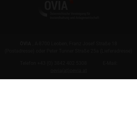
ÖVIA
, A-8700 Leoben, Franz Josef Straße 18
(Postadresse) oder Peter Tunner Straße 25a (Lieferadresse)
Telefon +43 (0) 3842 402 5308 E-Mail:
oevia(at)oevia.at